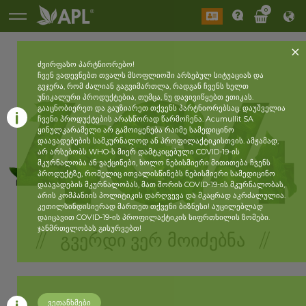
0
ძვირფასო პარტნიორებო!
ჩვენ ვადევნებთ თვალს მსოფლიოში არსებულ სიტუაციას და
გვჯერა, რომ ძალიან გაგვიმართლა, რადგან ჩვენს ხელთ
უნიკალური პროდუქტებია, თუმცა, ნუ დავივიწყებთ ეთიკას.
გააცნობიერეთ და გაუზიარეთ თქვენს პარტნიორებსაც. დაუშველია
ჩვენი პროდუქტების არასწორად წარმოჩენა. Acumullit SA
ყინულკარამელი არ გამოიყენება რაიმე სამედიცინო
დაავადებების სამკურნალოდ ან პროფილაქტიკისთვის. ამჟამად,
არ არსებობს WHO-ს მიერ დამტკიცებული COVID-19-ის
მკურნალობა ან ვაქცინები, ხოლო ნებისმიერი მითითება ჩვენს
პროდუქტზე, რომელიც ითვალისწინებს ნებისმიერი სამედიცინო
დაავადების მკურნალობას, მათ შორის COVID-19-ის მკურნალობას,
არის კომპანიის პოლიტიკის დარღვევა და მკაცრად აკრძალულია.
კეთილსინდისიერად მართეთ თქვენი ბიზნესი! აუცილებლად
დაიცავით COVID-19-ის პროფილაქტიკის სიფრთხილის ზომები.
ჯანმრთელობას გისურვებთ!
// ᲒᲕᲔᲠᲓᲘ ᲕᲔᲠ ᲛᲝᲘᲫᲔᲑᲜᲐ //
ვეთანხმები