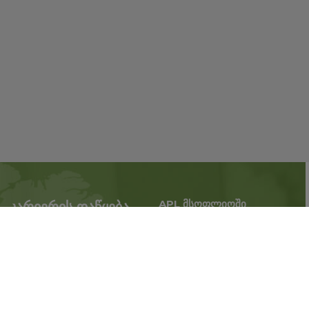
APL მსოფლიოში
კარიერის დაწყება
გაზარდე ბიზნესი,
APL-თან პარტნიორობა
გააფართოვეთ
ახლა
მოღვაწეობის ტერიტორია.
რეგისტრაცია