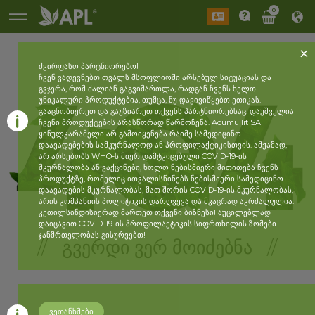
0
ძვირფასო პარტნიორებო!
ჩვენ ვადევნებთ თვალს მსოფლიოში არსებულ სიტუაციას და
გვჯერა, რომ ძალიან გაგვიმართლა, რადგან ჩვენს ხელთ
უნიკალური პროდუქტებია, თუმცა, ნუ დავივიწყებთ ეთიკას.
გააცნობიერეთ და გაუზიარეთ თქვენს პარტნიორებსაც. დაუშველია
ჩვენი პროდუქტების არასწორად წარმოჩენა. Acumullit SA
ყინულკარამელი არ გამოიყენება რაიმე სამედიცინო
დაავადებების სამკურნალოდ ან პროფილაქტიკისთვის. ამჟამად,
არ არსებობს WHO-ს მიერ დამტკიცებული COVID-19-ის
მკურნალობა ან ვაქცინები, ხოლო ნებისმიერი მითითება ჩვენს
პროდუქტზე, რომელიც ითვალისწინებს ნებისმიერი სამედიცინო
დაავადების მკურნალობას, მათ შორის COVID-19-ის მკურნალობას,
არის კომპანიის პოლიტიკის დარღვევა და მკაცრად აკრძალულია.
კეთილსინდისიერად მართეთ თქვენი ბიზნესი! აუცილებლად
დაიცავით COVID-19-ის პროფილაქტიკის სიფრთხილის ზომები.
ჯანმრთელობას გისურვებთ!
// ᲒᲕᲔᲠᲓᲘ ᲕᲔᲠ ᲛᲝᲘᲫᲔᲑᲜᲐ //
ვეთანხმები