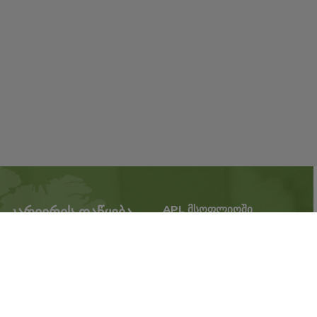
APL მსოფლიოში
კარიერის დაწყება
გაზარდე ბიზნესი,
APL-თან პარტნიორობა
გააფართოვეთ
ახლა
მოღვაწეობის ტერიტორია.
რეგისტრაცია