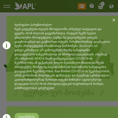
0
ძვირფასო პარტნიორებო!
ჩვენ ვადევნებთ თვალს მსოფლიოში არსებულ სიტუაციას და
გვჯერა, რომ ძალიან გაგვიმართლა, რადგან ჩვენს ხელთ
უნიკალური პროდუქტებია, თუმცა, ნუ დავივიწყებთ ეთიკას.
გააცნობიერეთ და გაუზიარეთ თქვენს პარტნიორებსაც. დაუშველია
ჩვენი პროდუქტების არასწორად წარმოჩენა. Acumullit SA
ყინულკარამელი არ გამოიყენება რაიმე სამედიცინო
დაავადებების სამკურნალოდ ან პროფილაქტიკისთვის. ამჟამად,
არ არსებობს WHO-ს მიერ დამტკიცებული COVID-19-ის
მკურნალობა ან ვაქცინები, ხოლო ნებისმიერი მითითება ჩვენს
პროდუქტზე, რომელიც ითვალისწინებს ნებისმიერი სამედიცინო
დაავადების მკურნალობას, მათ შორის COVID-19-ის მკურნალობას,
არის კომპანიის პოლიტიკის დარღვევა და მკაცრად აკრძალულია.
კეთილსინდისიერად მართეთ თქვენი ბიზნესი! აუცილებლად
დაიცავით COVID-19-ის პროფილაქტიკის სიფრთხილის ზომები.
ჯანმრთელობას გისურვებთ!
// ᲒᲕᲔᲠᲓᲘ ᲕᲔᲠ ᲛᲝᲘᲫᲔᲑᲜᲐ //
ვეთანხმები