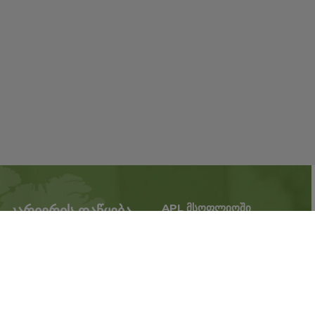
APL მსოფლიოში
კარიერის დაწყება
გაზარდე ბიზნესი,
APL-თან პარტნიორობა
გააფართოვეთ
ახლა
მოღვაწეობის ტერიტორია.
რეგისტრაცია