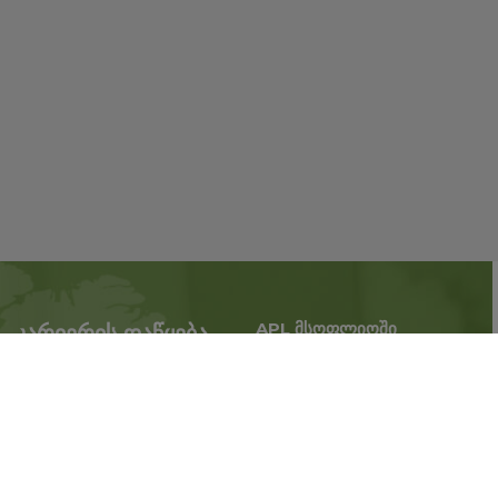
APL მსოფლიოში
კარიერის დაწყება
გაზარდე ბიზნესი,
APL-თან პარტნიორობა
გააფართოვეთ
ახლა
მოღვაწეობის ტერიტორია.
რეგისტრაცია