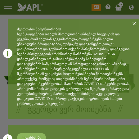
0
ძვირფასო პარტნიორებო!
ჩვენ ვადევნებთ თვალს მსოფლიოში არსებულ სიტუაციას და
გვჯერა, რომ ძალიან გაგვიმართლა, რადგან ჩვენს ხელთ
უნიკალური პროდუქტებია, თუმცა, ნუ დავივიწყებთ ეთიკას.
გააცნობიერეთ და გაუზიარეთ თქვენს პარტნიორებსაც. დაუშველია
ჩვენი პროდუქტების არასწორად წარმოჩენა. Acumullit SA
ყინულკარამელი არ გამოიყენება რაიმე სამედიცინო
დაავადებების სამკურნალოდ ან პროფილაქტიკისთვის. ამჟამად,
არ არსებობს WHO-ს მიერ დამტკიცებული COVID-19-ის
მკურნალობა ან ვაქცინები, ხოლო ნებისმიერი მითითება ჩვენს
პროდუქტზე, რომელიც ითვალისწინებს ნებისმიერი სამედიცინო
დაავადების მკურნალობას, მათ შორის COVID-19-ის მკურნალობას,
არის კომპანიის პოლიტიკის დარღვევა და მკაცრად აკრძალულია.
კეთილსინდისიერად მართეთ თქვენი ბიზნესი! აუცილებლად
დაიცავით COVID-19-ის პროფილაქტიკის სიფრთხილის ზომები.
ჯანმრთელობას გისურვებთ!
// ᲒᲕᲔᲠᲓᲘ ᲕᲔᲠ ᲛᲝᲘᲫᲔᲑᲜᲐ //
ვეთანხმები