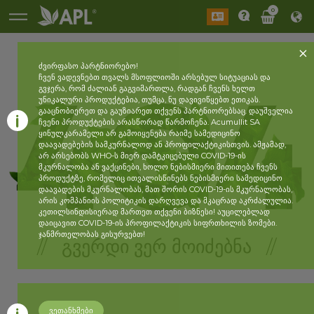
0
ძვირფასო პარტნიორებო!
ჩვენ ვადევნებთ თვალს მსოფლიოში არსებულ სიტუაციას და
გვჯერა, რომ ძალიან გაგვიმართლა, რადგან ჩვენს ხელთ
უნიკალური პროდუქტებია, თუმცა, ნუ დავივიწყებთ ეთიკას.
გააცნობიერეთ და გაუზიარეთ თქვენს პარტნიორებსაც. დაუშველია
ჩვენი პროდუქტების არასწორად წარმოჩენა. Acumullit SA
ყინულკარამელი არ გამოიყენება რაიმე სამედიცინო
დაავადებების სამკურნალოდ ან პროფილაქტიკისთვის. ამჟამად,
არ არსებობს WHO-ს მიერ დამტკიცებული COVID-19-ის
მკურნალობა ან ვაქცინები, ხოლო ნებისმიერი მითითება ჩვენს
პროდუქტზე, რომელიც ითვალისწინებს ნებისმიერი სამედიცინო
დაავადების მკურნალობას, მათ შორის COVID-19-ის მკურნალობას,
არის კომპანიის პოლიტიკის დარღვევა და მკაცრად აკრძალულია.
კეთილსინდისიერად მართეთ თქვენი ბიზნესი! აუცილებლად
დაიცავით COVID-19-ის პროფილაქტიკის სიფრთხილის ზომები.
ჯანმრთელობას გისურვებთ!
// ᲒᲕᲔᲠᲓᲘ ᲕᲔᲠ ᲛᲝᲘᲫᲔᲑᲜᲐ //
ვეთანხმები