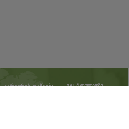
APL მსოფლიოში
კარიერის დაწყება
გაზარდე ბიზნესი,
APL-თან პარტნიორობა
გააფართოვეთ
ახლა
მოღვაწეობის ტერიტორია.
რეგისტრაცია