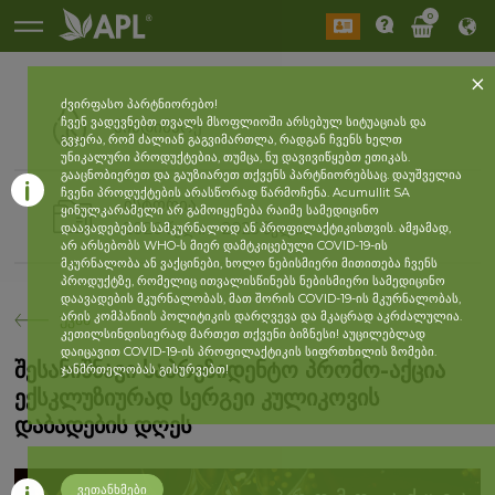
0
ძვირფასო პარტნიორებო!
ჩვენ ვადევნებთ თვალს მსოფლიოში არსებულ სიტუაციას და
მიმდინარე
გვჯერა, რომ ძალიან გაგვიმართლა, რადგან ჩვენს ხელთ
უნიკალური პროდუქტებია, თუმცა, ნუ დავივიწყებთ ეთიკას.
გააცნობიერეთ და გაუზიარეთ თქვენს პარტნიორებსაც. დაუშველია
ჩვენი პროდუქტების არასწორად წარმოჩენა. Acumullit SA
ისტორია
ყინულკარამელი არ გამოიყენება რაიმე სამედიცინო
2026 წელი
2025 წელი
დაავადებების სამკურნალოდ ან პროფილაქტიკისთვის. ამჟამად,
არ არსებობს WHO-ს მიერ დამტკიცებული COVID-19-ის
მკურნალობა ან ვაქცინები, ხოლო ნებისმიერი მითითება ჩვენს
პროდუქტზე, რომელიც ითვალისწინებს ნებისმიერი სამედიცინო
დაავადების მკურნალობას, მათ შორის COVID-19-ის მკურნალობას,
არის კომპანიის პოლიტიკის დარღვევა და მკაცრად აკრძალულია.
უკან
კეთილსინდისიერად მართეთ თქვენი ბიზნესი! აუცილებლად
დაიცავით COVID-19-ის პროფილაქტიკის სიფრთხილის ზომები.
შესანიშნავი საპრეზიდენტო პრომო-აქცია
ჯანმრთელობას გისურვებთ!
ექსკლუზიურად სერგეი კულიკოვის
დაბადების დღეს
ვეთანხმები